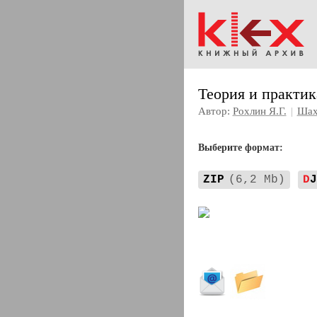
Теория и практик
Автор:
Рохлин Я.Г.
|
Шах
Выберите формат:
ZIP
(6,2 Mb)
D
J