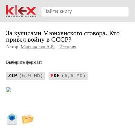
За кулисами Мюнхенского сговора. Кто
привел войну в СССР?
Автор:
Мартиросян А.Б.
|
История
Выберите формат:
ZIP
(5,9 Mb)
P
DF
(6,6 Mb)