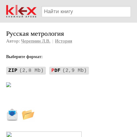
Русская метрология
Автор:
Черепнин Л.В.
|
История
Выберите формат:
ZIP
(2,8 Mb)
P
DF
(2,9 Mb)