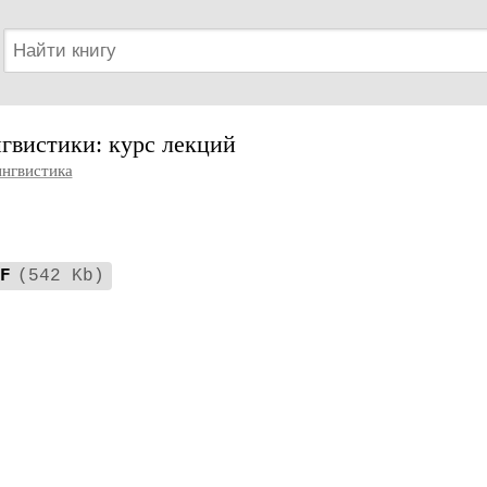
гвистики: курс лекций
нгвистика
F
(542 Kb)