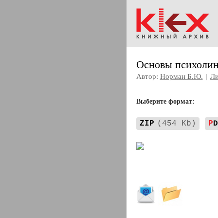
Основы психолин
Автор:
Норман Б.Ю.
|
Ли
Выберите формат:
ZIP
(454 Kb)
P
D