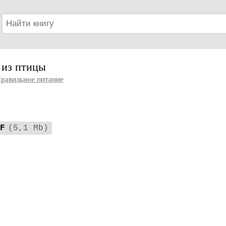
 из птицы
равильное питание
F
(5,1 Mb)