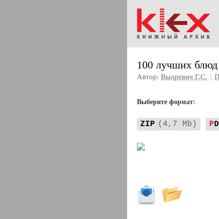
100 лучших блюд
Автор:
Выдревич Г.С.
|
П
Выберите формат:
ZIP
(4,7 Mb)
P
D