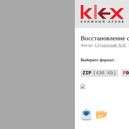
Восстановление о
Автор:
Студитский А.Н.
Выберите формат:
ZIP
(430 Kb)
P
D