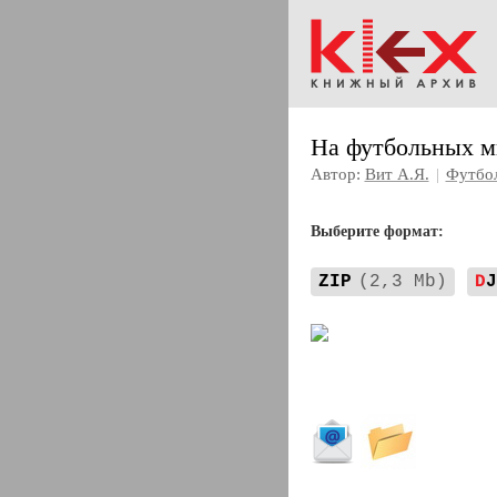
На футбольных ми
Автор:
Вит А.Я.
|
Футбо
Выберите формат:
ZIP
(2,3 Mb)
D
J