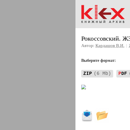
Рокоссовский. Ж
Автор:
Кардашов В.И.
|
Выберите формат:
ZIP
(6 Mb)
P
DF