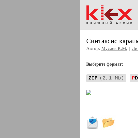
Синтаксис караи
Автор:
Мусаев К.М.
|
Ли
Выберите формат:
ZIP
(2,1 Mb)
P
D