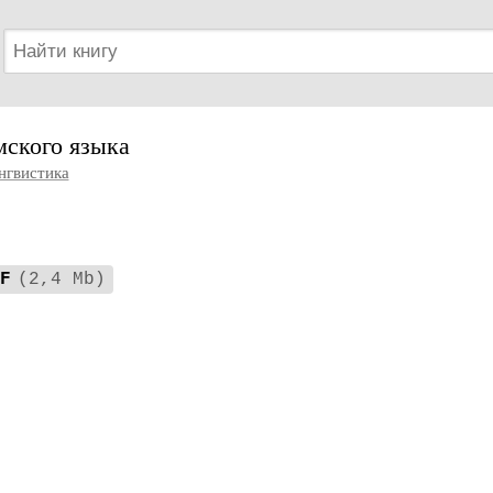
мского языка
нгвистика
F
(2,4 Mb)