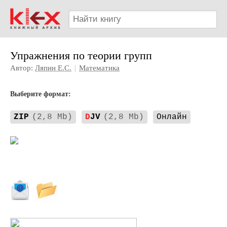
Упражнения по теории групп
Автор:
Ляпин Е.С.
|
Математика
Выберите формат:
ZIP
(2,8 Mb)
D
JV
(2,8 Mb)
Онлайн