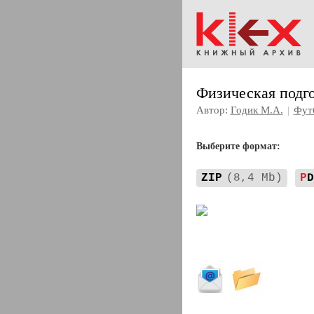
Физическая подг
Автор:
Годик М.А.
|
Фут
Выберите формат:
ZIP
(8,4 Mb)
P
D