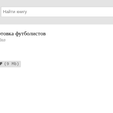
отовка футболистов
бол
F
(9 Mb)