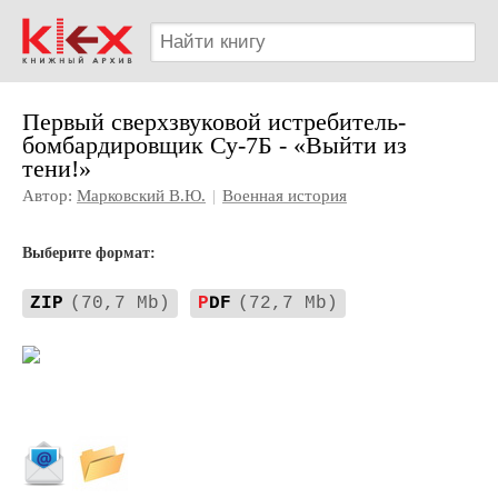
Первый сверхзвуковой истребитель-
бомбардировщик Су-7Б - «Выйти из
тени!»
Автор:
Марковский В.Ю.
|
Военная история
Выберите формат:
ZIP
(70,7 Mb)
P
DF
(72,7 Mb)