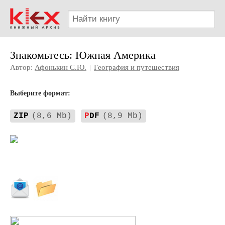
Знакомьтесь: Южная Америка
Автор:
Афонькин С.Ю.
|
География и путешествия
Выберите формат:
ZIP
(8,6 Mb)
P
DF
(8,9 Mb)