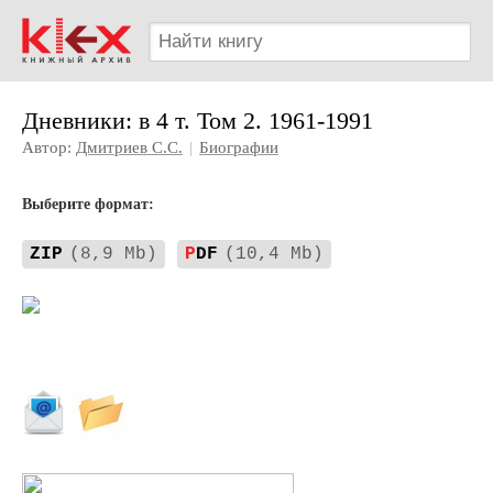
Дневники: в 4 т. Том 2. 1961-1991
Автор:
Дмитриев С.С.
|
Биографии
Выберите формат:
ZIP
(8,9 Mb)
P
DF
(10,4 Mb)