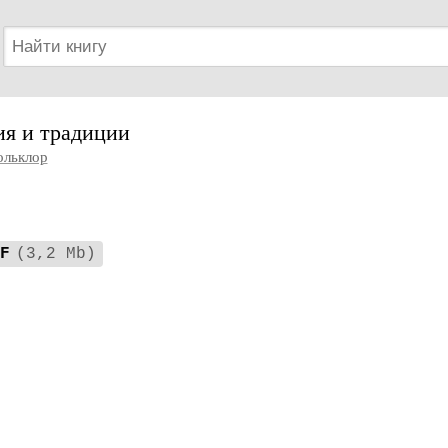
ия и традиции
льклор
F
(3,2 Mb)