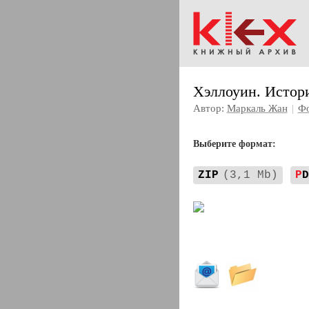
Хэллоуин. Истор
Автор:
Маркаль Жан
|
Фо
Выберите формат:
ZIP
(3,1 Mb)
P
D