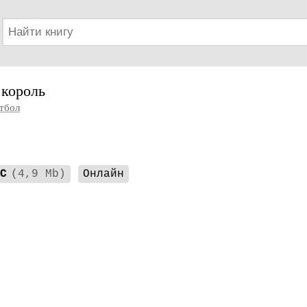
 король
тбол
C
(4,9 Mb)
Онлайн