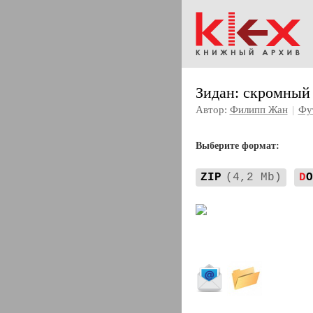
Зидан: скромный
Автор:
Филипп Жан
|
Фу
Выберите формат:
ZIP
(4,2 Mb)
D
O