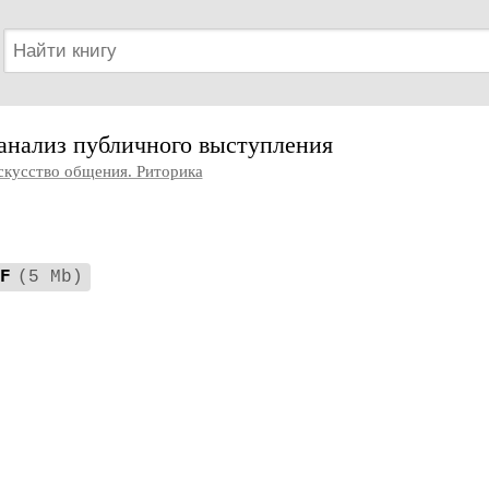
анализ публичного выступления
скусство общения. Риторика
F
(5 Mb)