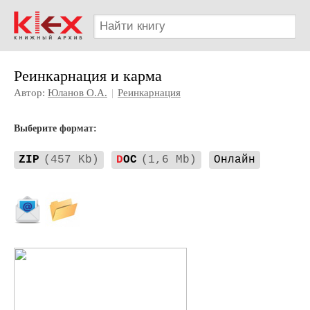
Реинкарнация и карма
Автор:
Юланов О.А.
|
Реинкарнация
Выберите формат:
ZIP
(457 Kb)
D
OC
(1,6 Mb)
Онлайн