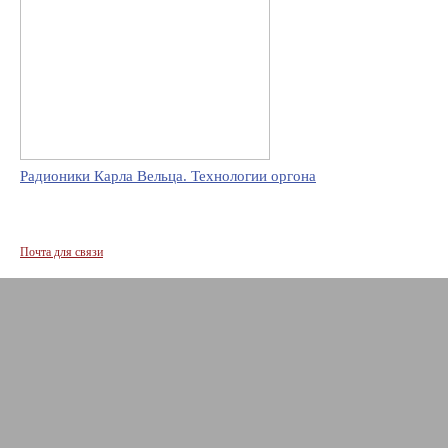
Радионики Карла Вельца. Технологии оргона
Почта для связи