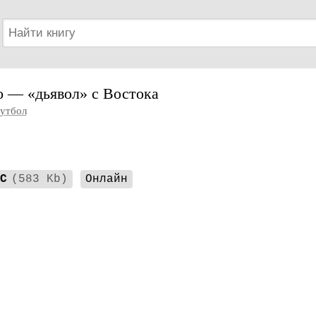
 — «дьявол» с Востока
утбол
C
(583 Kb)
Онлайн