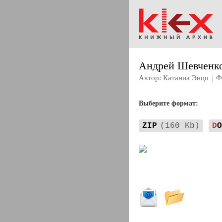
Андрей Шевченко
Автор:
Катаниа Энцо
|
Ф
Выберите формат:
ZIP
(160 Kb)
D
O