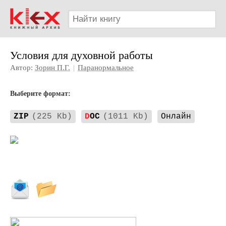
Условия для духовной работы
Автор:
Зорин П.Г.
|
Паранормальное
Выберите формат:
ZIP
(225 Kb)
D
OC
(1011 Kb)
Онлайн