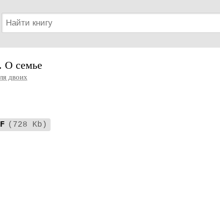
. О семье
ля двоих
F
(728 Kb)