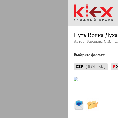
Путь Воина Духа
Автор:
Баранова С.В.
|
Д
Выберите формат:
ZIP
(676 Kb)
P
D