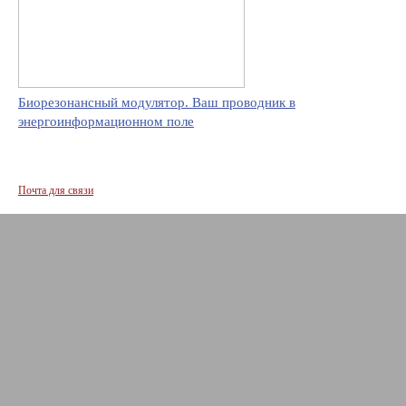
Биорезонансный модулятор. Ваш проводник в
энергоинформационном поле
Почта для связи