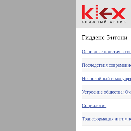
Гидденс Энтони
Основные понятия в со
Последствия современн
Неспокойный и могущес
Устроение общества: Оч
Социология
Трансформация интимн