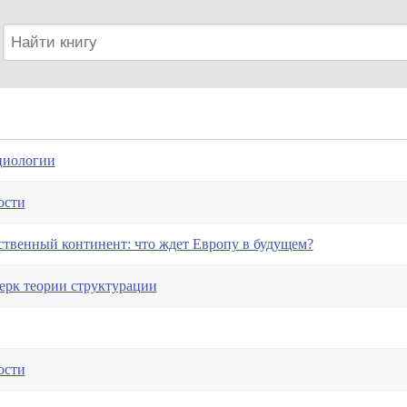
циологии
ости
твенный континент: что ждет Европу в будущем?
ерк теории структурации
ости