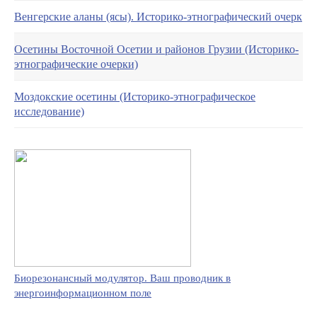
Венгерские аланы (ясы). Историко-этнографический очерк
Осетины Восточной Осетии и районов Грузии (Историко-
этнографические очерки)
Моздокские осетины (Историко-этнографическое
исследование)
Биорезонансный модулятор. Ваш проводник в
энергоинформационном поле