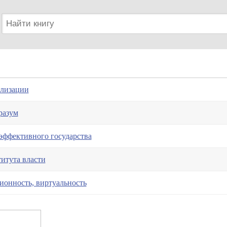
илизации
разум
эффективного государства
итута власти
онность, виртуальность