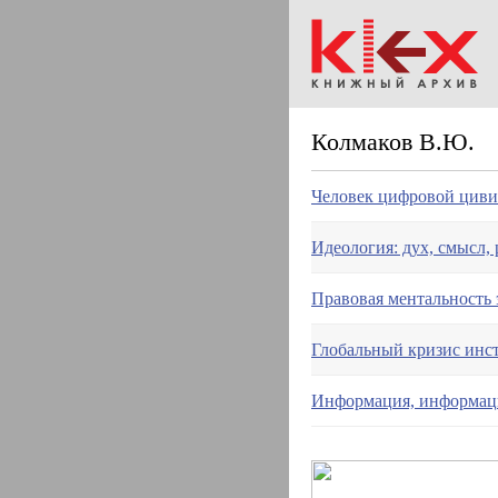
Колмаков В.Ю.
Человек цифровой цив
Идеология: дух, смысл, 
Правовая ментальность 
Глобальный кризис инст
Информация, информаци