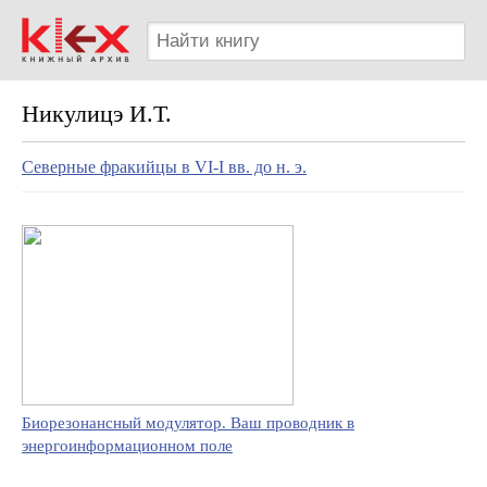
Никулицэ И.Т.
Северные фракийцы в VI-I вв. до н. э.
Биорезонансный модулятор. Ваш проводник в
энергоинформационном поле