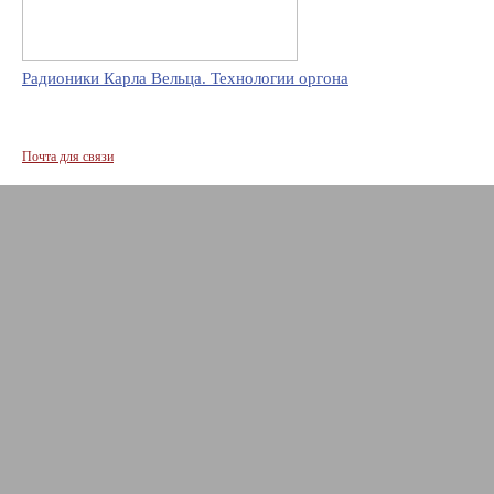
Радионики Карла Вельца. Технологии оргона
Почта для связи