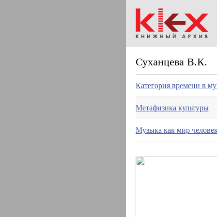
Суханцева В.К.
Категория времени в му
Метафизика культуры
Музыка как мир челове