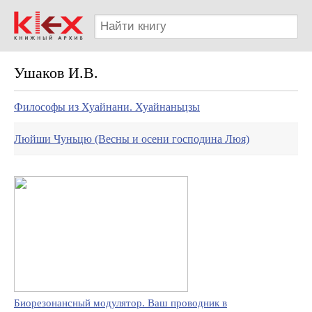
Ушаков И.В.
Философы из Хуайнани. Хуайнаньцзы
Люйши Чуньцю (Весны и осени господина Люя)
Биорезонансный модулятор. Ваш проводник в