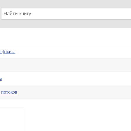
 факела
я
 потоков