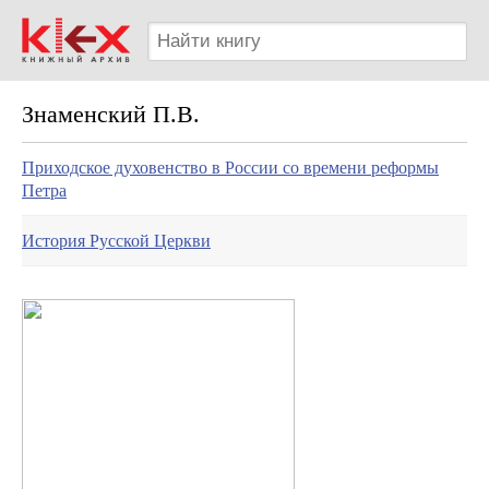
Знаменский П.В.
Приходское духовенство в России со времени реформы
Петра
История Русской Церкви