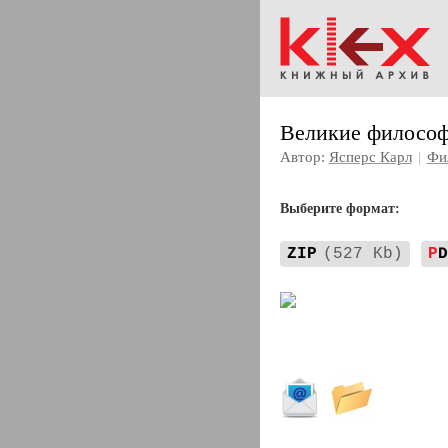
Великие философ
Автор:
Ясперс Карл
|
Фи
Выберите формат:
ZIP
(527 Kb)
P
D