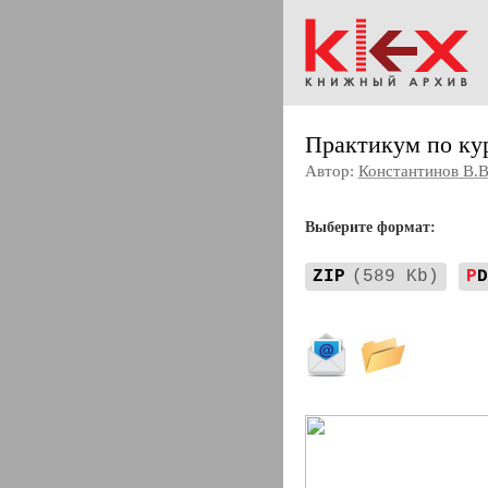
Практикум по ку
Автор:
Константинов В.В
Выберите формат:
ZIP
(589 Kb)
P
D