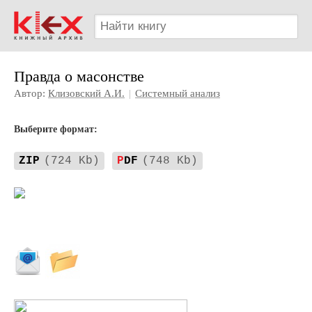
Правда о масонстве
Автор:
Клизовский А.И.
|
Системный анализ
Выберите формат:
ZIP
(724 Kb)
P
DF
(748 Kb)