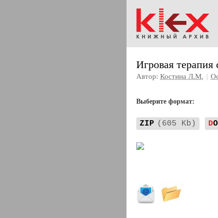
Игровая терапия
Автор:
Костина Л.М.
|
Ос
Выберите формат:
ZIP
(605 Kb)
D
O