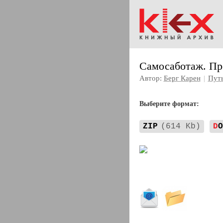
Самосаботаж. Пр
Автор:
Берг Карен
|
Путь
Выберите формат:
ZIP
(614 Kb)
D
O