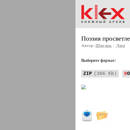
Поэзия просветле
Автор:
Шэн-янь
|
Дзен
Выберите формат:
ZIP
(366 Kb)
D
O