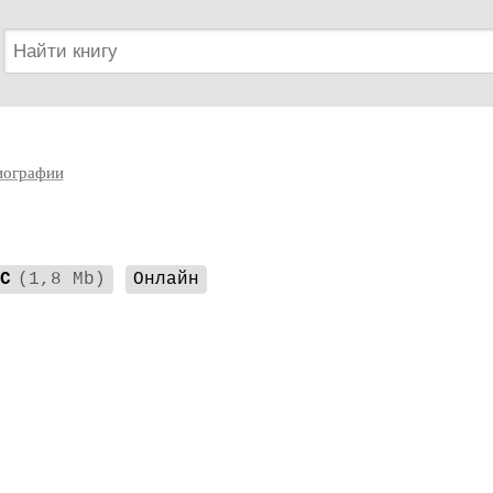
иографии
C
(1,8 Mb)
Онлайн