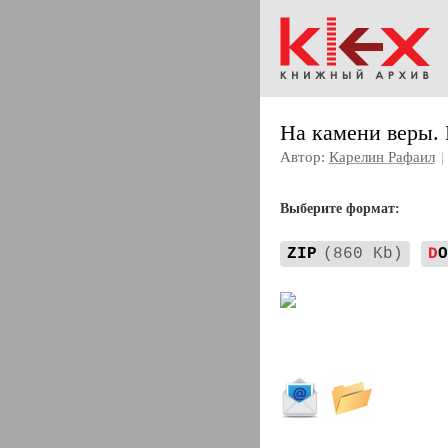
На камени веры.
Автор:
Карелин Рафаил
|
Выберите формат:
ZIP
(860 Kb)
D
O