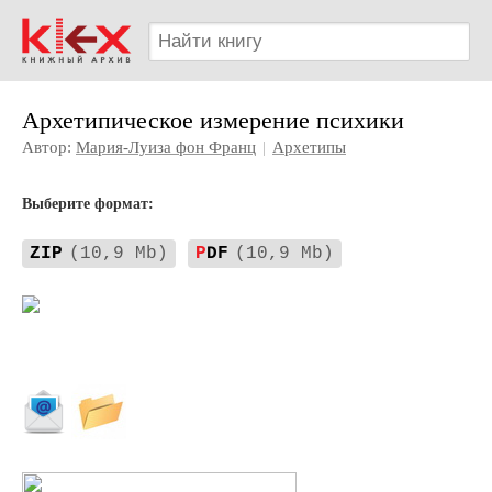
Архетипическое измерение психики
Автор:
Мария-Луиза фон Франц
|
Архетипы
Выберите формат:
ZIP
(10,9 Mb)
P
DF
(10,9 Mb)