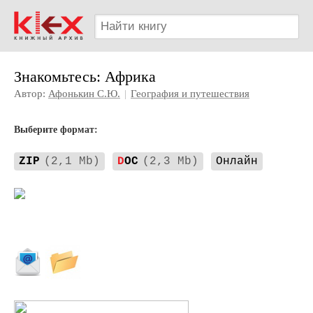
Знакомьтесь: Африка
Автор:
Афонькин С.Ю.
|
География и путешествия
Выберите формат:
ZIP
(2,1 Mb)
D
OC
(2,3 Mb)
Онлайн