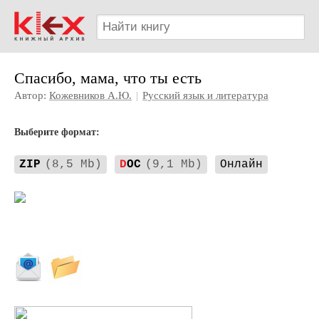
Спасибо, мама, что ты есть
Автор:
Кожевников А.Ю.
|
Русский язык и литература
Выберите формат:
ZIP
(8,5 Mb)
D
OC
(9,1 Mb)
Онлайн