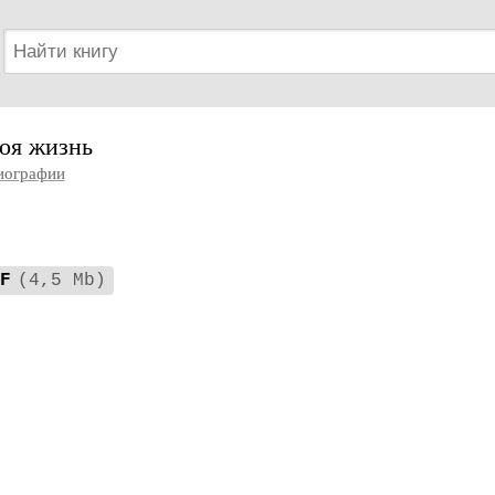
оя жизнь
иографии
F
(4,5 Mb)