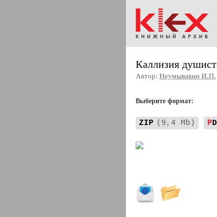
Каллизия душист
Автор:
Неумывакин И.П.
Выберите формат:
ZIP
(9,4 Mb)
P
D