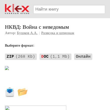
НКВД: Война с неведомым
Автор:
Бушков А.А.
|
Разведка и шпионаж
Выберите формат:
ZIP
(268 Kb)
D
OC
(1,1 Mb)
Онлайн